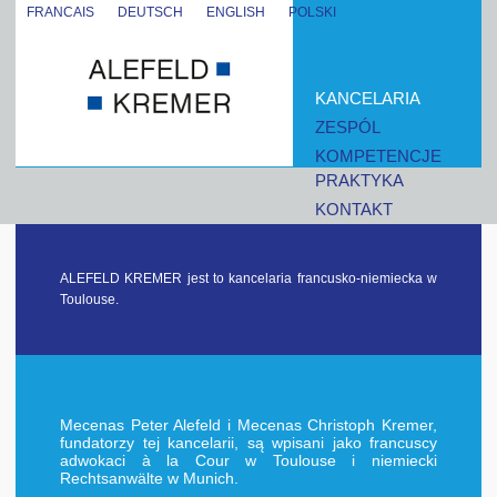
FRANCAIS
DEUTSCH
ENGLISH
POLSKI
KANCELARIA
ZESPÓL
KOMPETENCJE
PRAKTYKA
KONTAKT
ALEFELD KREMER jest to kancelaria francusko-niemiecka w
Toulouse.
Mecenas Peter Alefeld i Mecenas Christoph Kremer,
fundatorzy tej kancelarii, są wpisani jako francuscy
adwokaci à la Cour w Toulouse i niemiecki
Rechtsanwälte w Munich.